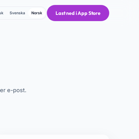
Last ned i App Store
sk
Svenska
Norsk
ver e-post.