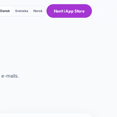
Hent i App Store
Dansk
Svenska
Norsk
 e-mails.