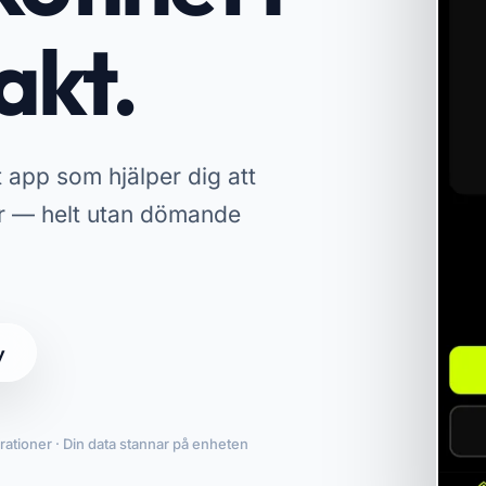
akt.
 app som hjälper dig att
ar — helt utan dömande
y
ationer · Din data stannar på enheten