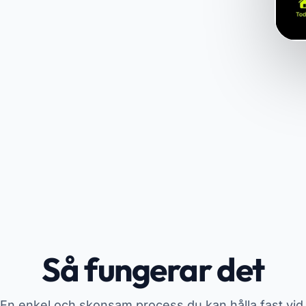
Så fungerar det
En enkel och skonsam process du kan hålla fast vid