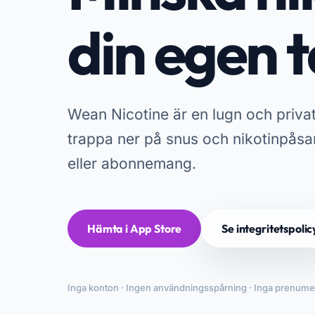
din egen t
Wean Nicotine är en lugn och privat
trappa ner på snus och nikotinpås
eller abonnemang.
Hämta i App Store
Se integritetspolic
Inga konton · Ingen användningsspårning · Inga prenumer