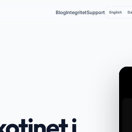
Blog
Integritet
Support
English
Da
otinet i