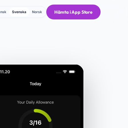
Hämta i App Store
nsk
Svenska
Norsk