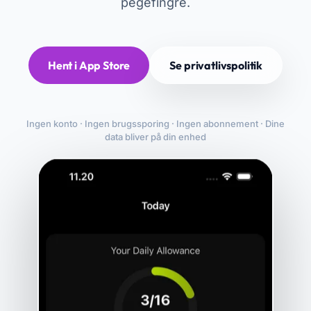
pegefingre.
Hent i App Store
Se privatlivspolitik
Ingen konto · Ingen brugssporing · Ingen abonnement · Dine
data bliver på din enhed